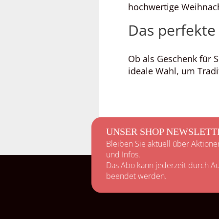
hochwertige Weihnacht
Das perfekte
Ob als Geschenk für S
ideale Wahl, um Trad
UNSER SHOP NEWSLETT
Bleiben Sie aktuell über Aktione
und Infos.
Das Abo kann jederzeit durch Au
beendet werden.