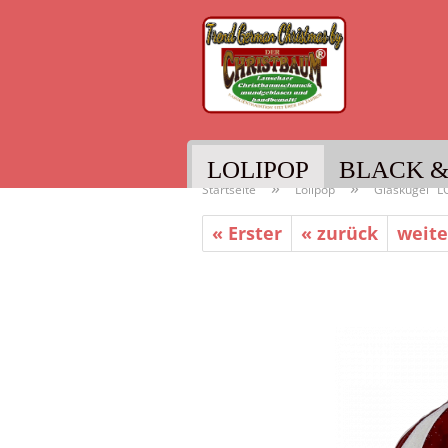
LOLIPOP
BLACK &
»
»
Startseite
Lolipop
Glaskugel "LO
« Erster
« zurück
weite