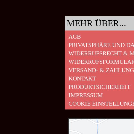
MEHR ÜBER...
AGB
PRIVATSPHÄRE UND D
WIDERRUFSRECHT & M
WIDERRUFSFORMULA
VERSAND- & ZAHLUN
KONTAKT
PRODUKTSICHERHEIT
IMPRESSUM
COOKIE EINSTELLUNG