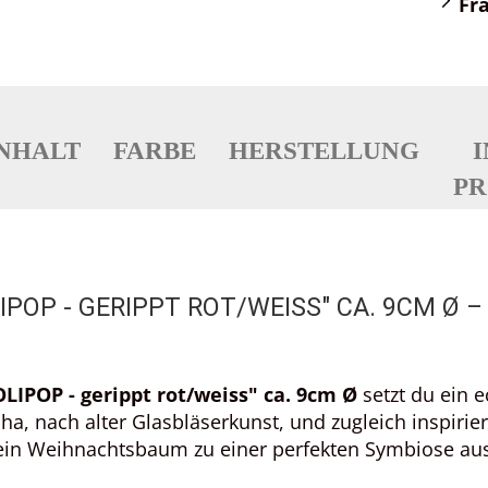
Fr
NHALT
FARBE
HERSTELLUNG
PR
IPOP - GERIPPT ROT/WEISS" CA. 9CM Ø –
LIPOP - gerippt rot/weiss" ca. 9cm Ø
setzt du ein 
cha, nach alter Glasbläserkunst, und zugleich inspiri
dein Weihnachtsbaum zu einer perfekten Symbiose aus