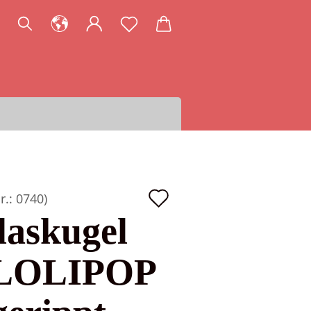
Auf
r.:
0740
)
den
laskugel
Merkzettel
LOLIPOP