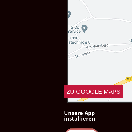
ZU GOOGLE MAPS
Unsere App
Durch Anklicken des Buttons 
installieren
Erfassung, Bearbeitung sowi
einverstanden. Die Nutzu