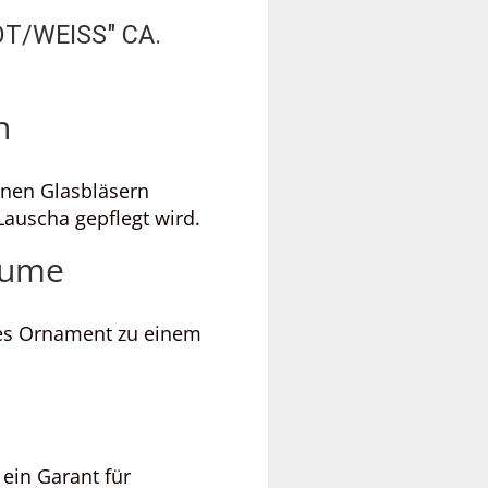
T/WEISS" CA.
n
nen Glasbläsern
 Lauscha gepflegt wird.
äume
ses Ornament zu einem
 ein Garant für