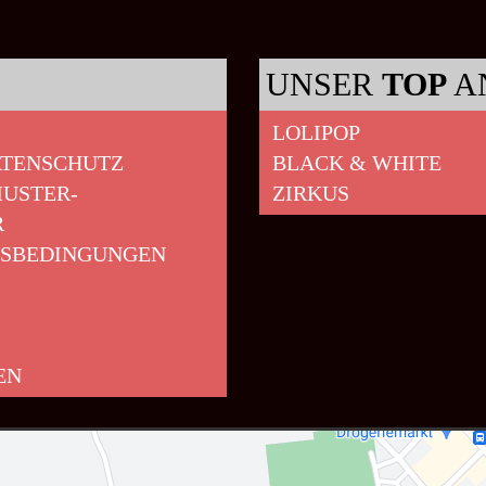
UNSER
TOP
A
LOLIPOP
ATENSCHUTZ
BLACK & WHITE
USTER-
ZIRKUS
R
GSBEDINGUNGEN
EN