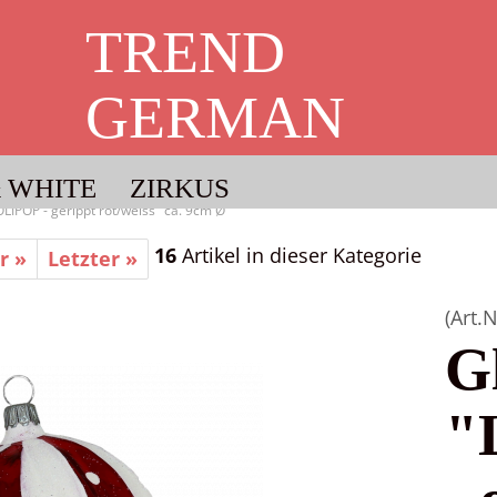
TREND
GERMAN
CHRISTMAS
 WHITE
ZIRKUS
LIPOP - gerippt rot/weiss" ca. 9cm Ø
16
Artikel in dieser Kategorie
r »
Letzter »
DAMIT AUCH IHR CHRISTBAUM
TRENDY IST.
(Art.N
G
"