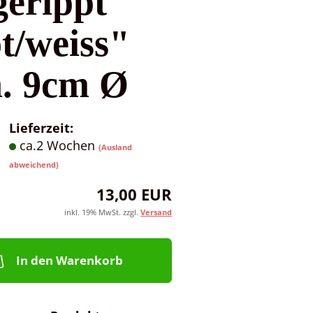
gerippt
t/weiss"
a. 9cm Ø
Lieferzeit:
ca.2 Wochen
(Ausland
abweichend)
13,00 EUR
inkl. 19% MwSt. zzgl.
Versand
In den Warenkorb