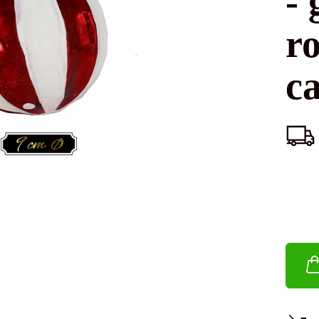
- 
ro
c