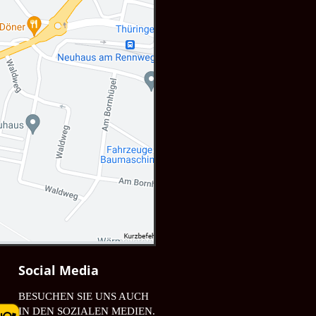
Social Media
und erklären Sie sich mit der
ren Vertreter sowie Dritter
BESUCHEN SIE UNS AUCH
ngungen von Google Maps
.
IN DEN SOZIALEN MEDIEN.