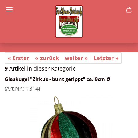
« Erster
« zurück
weiter »
Letzter »
9
Artikel in dieser Kategorie
Glaskugel "Zirkus - bunt gerippt" ca. 9cm Ø
(Art.Nr.:
1314
)