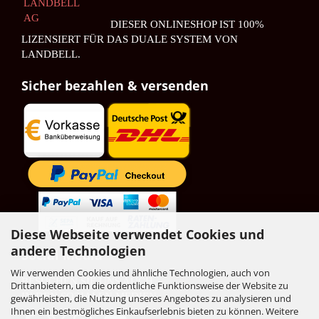
DIESER ONLINESHOP IST 100%
LIZENSIERT FÜR DAS DUALE SYSTEM VON
LANDBELL.
Sicher bezahlen & versenden
Diese Webseite verwendet Cookies und
andere Technologien
Social Media
Wir verwenden Cookies und ähnliche Technologien, auch von
BESUCHEN SIE UNS AUCH
Drittanbietern, um die ordentliche Funktionsweise der Website zu
IN DEN SOZIALEN MEDIEN.
gewährleisten, die Nutzung unseres Angebotes zu analysieren und
Ihnen ein bestmögliches Einkaufserlebnis bieten zu können. Weitere