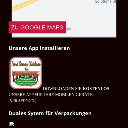
ZU GOOGLE MAPS
DATENSCHUTZERKLÄRUNG GOOGLE
Unsere App installieren
MAPS
Durch Anklicken des Buttons mit der Aufschrift
"ZU GOOGLE MAPS", verlassen Sie unsere Seiten
und erklären Sie sich mit der Erfassung,
Bearbeitung sowie Nutzung der automatisiert
erhobenen Daten durch Google Inc, deren
Vertreter sowie Dritter einverstanden. Die
DOWNLOADEN SIE
KOSTENLOS
UNSERE APP FÜR IHRE MOBILEN GERÄTE,
Nutzungsbedingungen von Google Maps finden
sie unter:
Nutzungsbedingungen von Google
(NUR ANDROID!)
.
Maps
.
Duales Sytem für Verpackungen
ZU GOOGLE MAPS