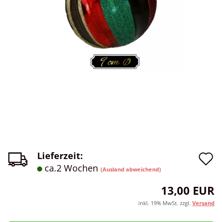
A
Lieferzeit:
ca.2 Wochen
(Ausland abweichend)
d
13,00 EUR
M
inkl. 19% MwSt. zzgl.
Versand