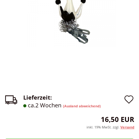
A
Lieferzeit:
ca.2 Wochen
(Ausland abweichend)
d
16,50 EUR
M
inkl. 19% MwSt. zzgl.
Versand