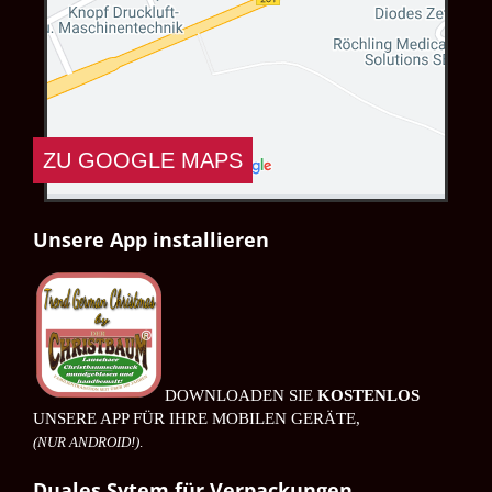
ZU GOOGLE MAPS
DATENSCHUTZERKLÄRUNG GOOGLE
Unsere App installieren
MAPS
Durch Anklicken des Buttons mit der Aufschrift
"ZU GOOGLE MAPS", verlassen Sie unsere Seiten
und erklären Sie sich mit der Erfassung,
Bearbeitung sowie Nutzung der automatisiert
erhobenen Daten durch Google Inc, deren
Vertreter sowie Dritter einverstanden. Die
DOWNLOADEN SIE
KOSTENLOS
UNSERE APP FÜR IHRE MOBILEN GERÄTE,
Nutzungsbedingungen von Google Maps finden
sie unter:
Nutzungsbedingungen von Google
(NUR ANDROID!)
.
Maps
.
Duales Sytem für Verpackungen