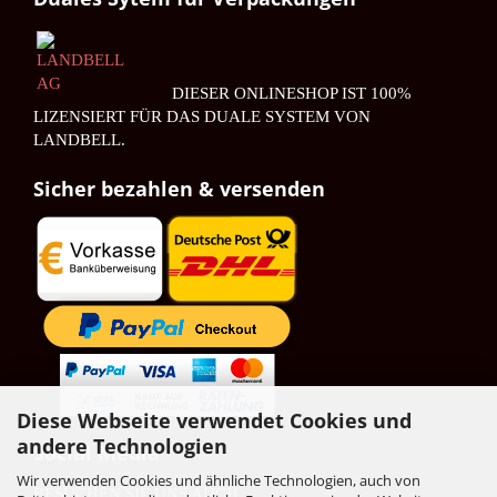
ZU GOOGLE MAPS
DIESER ONLINESHOP IST 100%
LIZENSIERT FÜR DAS DUALE SYSTEM VON
LANDBELL.
Sicher bezahlen & versenden
Diese Webseite verwendet Cookies und
andere Technologien
Social Media
Wir verwenden Cookies und ähnliche Technologien, auch von
BESUCHEN SIE UNS AUCH