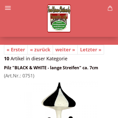
« Erster
« zurück
weiter »
Letzter »
10
Artikel in dieser Kategorie
Pilz "BLACK & WHITE - lange Streifen" ca. 7cm
(Art.Nr.:
0751
)